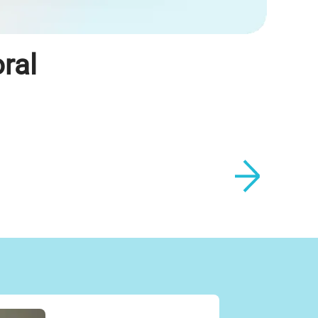
ral
d